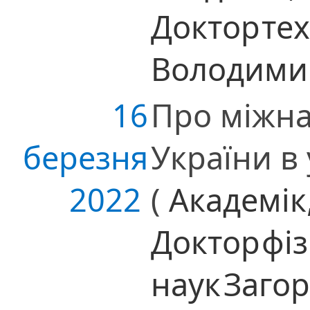
Доктор
те
Володими
16
Про міжна
березня
України в
2022
(
Академік
Доктор
фі
наук
Загор