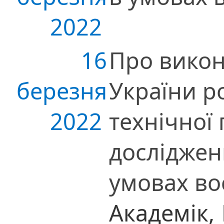
2022
16
Про вико
березня
України ро
2022
технічної
досліджен
умовах во
Академік,