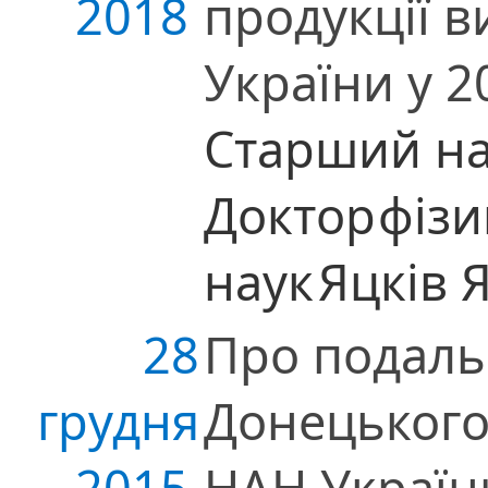
2018
продукції 
України у 2
Старший на
Доктор
фіз
наук
Яцків 
28
Про подаль
грудня
Донецького
2015
НАН Україн