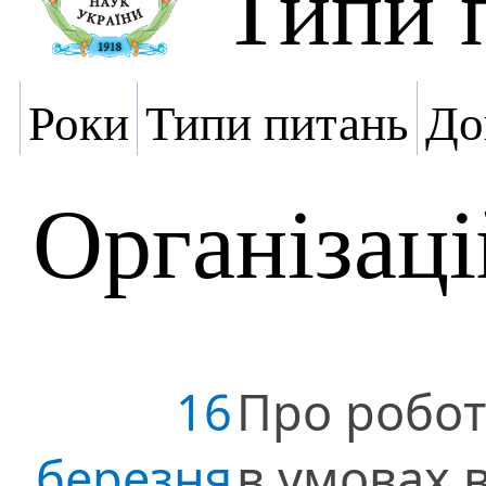
Типи 
Роки
Типи питань
До
Організаці
16
Про робот
березня
в умовах 