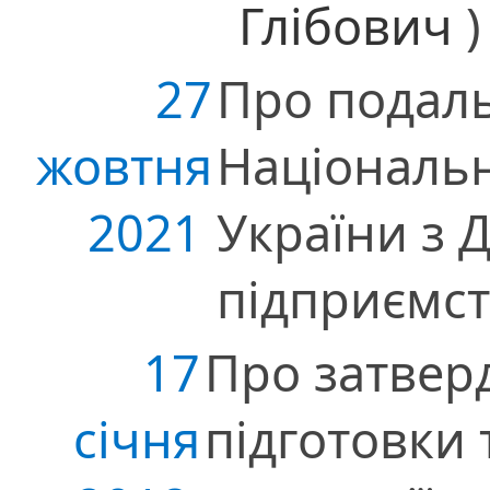
Глібович
)
27
Про подаль
жовтня
Національн
2021
України з
підприємс
17
Про затвер
січня
підготовки 