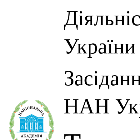
Діяльні
України
Засіданн
НАН Ук