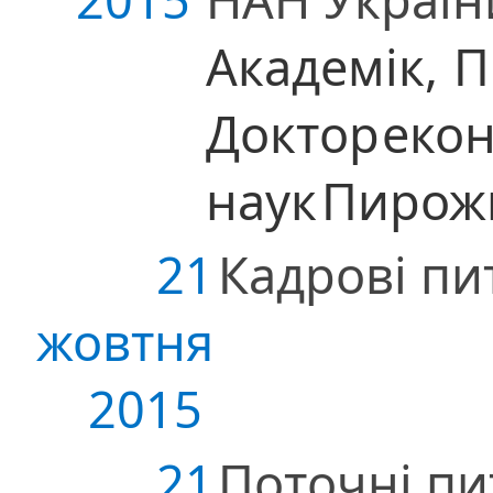
Академік,
П
Доктор
еко
наук
Пирожк
21
Кадрові пи
жовтня
2015
21
Поточні пи