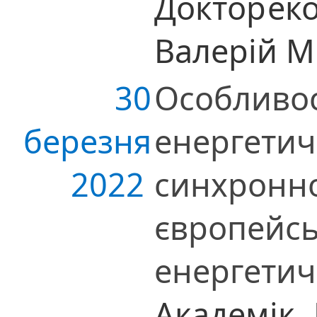
Доктор
ек
Валерій 
30
Особливос
березня
енергетич
2022
синхронно
європейс
енергети
Академік,