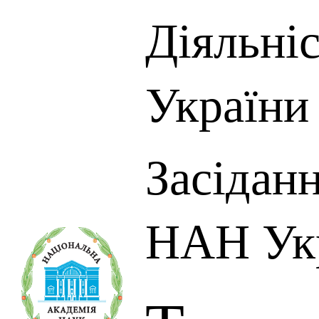
Діяльні
України
Засіданн
НАН Ук