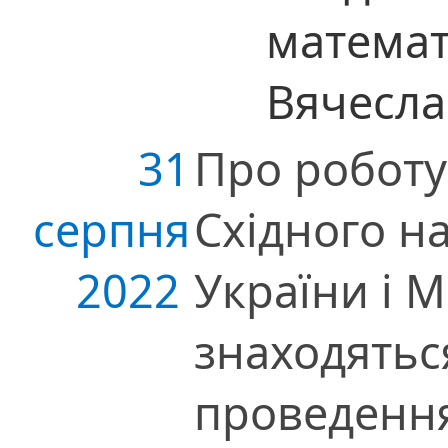
математ
Вячесла
31
Про роботу
серпня
Східного н
2022
України і М
знаходятьс
проведенн