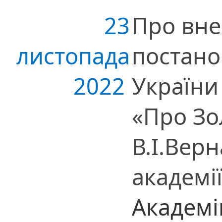
23
Про вне
листопада
постано
2022
України
«Про Зо
В.І.Вер
академі
Академі