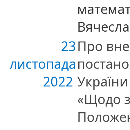
математ
Вячесла
23
Про вне
листопада
постано
2022
України
«Щодо 
Положен