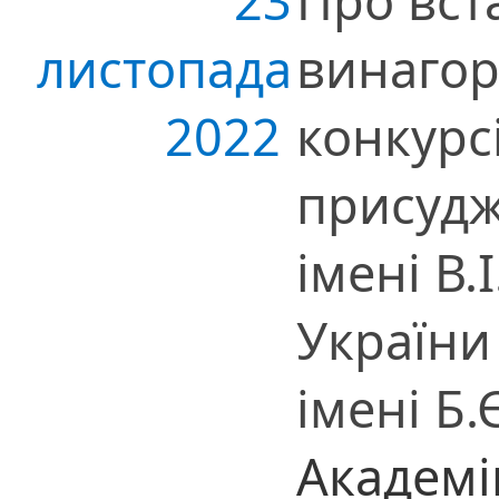
23
Про вст
листопада
винаго
2022
конкурсі
присудж
імені В
України
імені Б
Академі