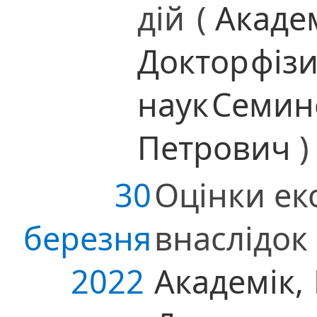
дій
(
Акаде
Доктор
фіз
наук
Семин
Петрович
)
30
Оцінки ек
березня
внаслідок 
2022
Академік,