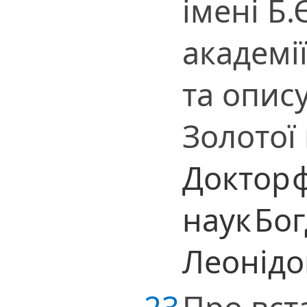
імені Б
академії
та опис
Золотої
Доктор
наук
Бог
Леонід