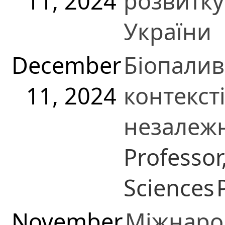
11, 2024
розвитку
України
December
Біопалив
11, 2024
контекст
незалежн
Professor
Sciences
November
Міжнаро