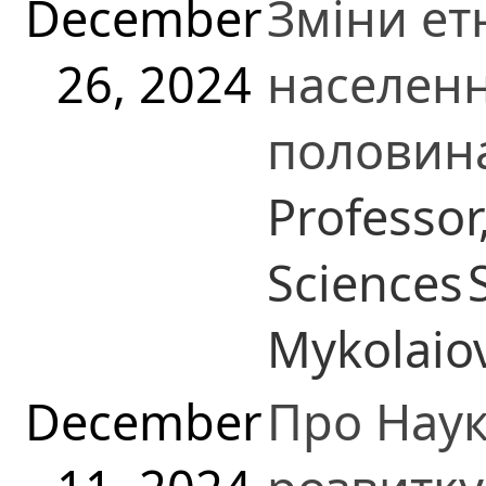
December
Зміни ет
26, 2024
населенн
половина
Professor
Sciences
Mykolaio
December
Про Наук