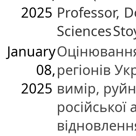
2025
Professor,
D
Sciences
Sto
January
Оцінювання 
08,
регіонів Ук
2025
вимір, руй
російської 
відновленн