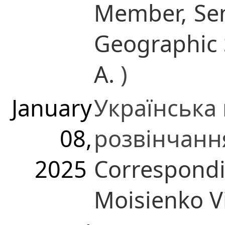
Member,
Sen
Geographic 
A.
)
January
Українська 
08,
розвінчанн
2025
Correspond
Moisienko V