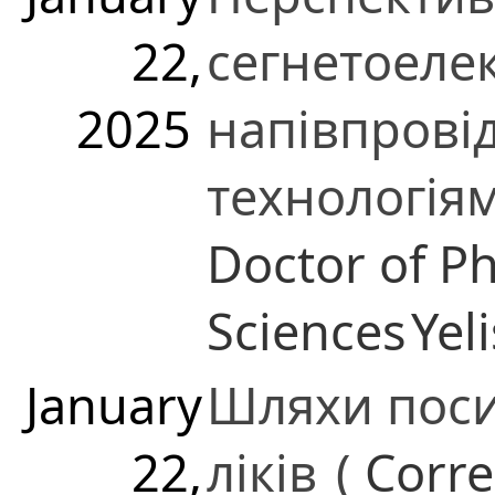
22,
сегнетоелек
2025
напівпрові
технологія
Doctor of P
Sciences
Yel
January
Шляхи поси
22,
ліків
(
Corr