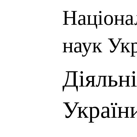
Націона
наук Ук
Діяльн
Україн