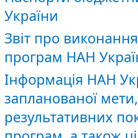
України
Звіт про виконанн
програм НАН Украї
Інформація НАН Ук
запланованої мети,
результативних по
програм, а також ц