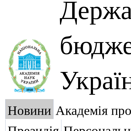
Держа
бюдж
Украї
Новини
Академія пр
Президія
Персональн