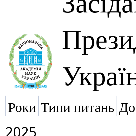
Засід
Прези
Украї
Роки
Типи питань
До
2025