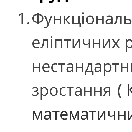
1.
Функціональн
еліптичних р
нестандарт
зростання
(
математични