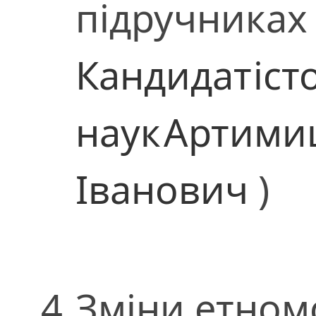
підручниках 
Кандидат
іс
наук
Артими
Іванович
)
4.
Зміни етном