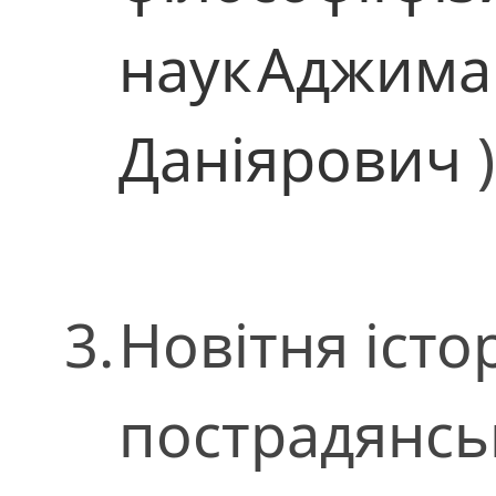
наук
Аджима
Даніярович
)
3.
Новітня істо
пострадянсь