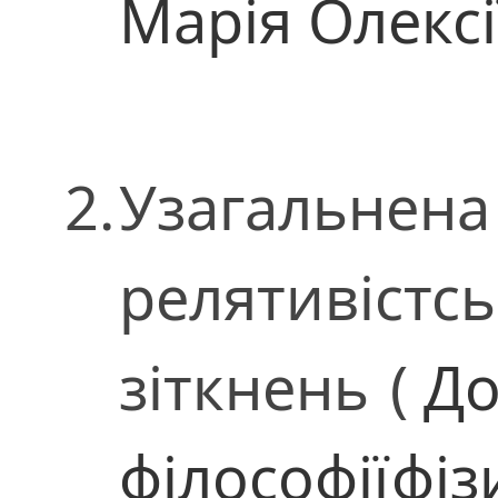
Марія Олексі
2.
Узагальнена
релятивістс
зіткнень
(
До
філософії
фіз