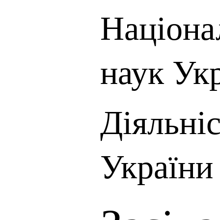
Націона
наук Ук
Діяльні
України