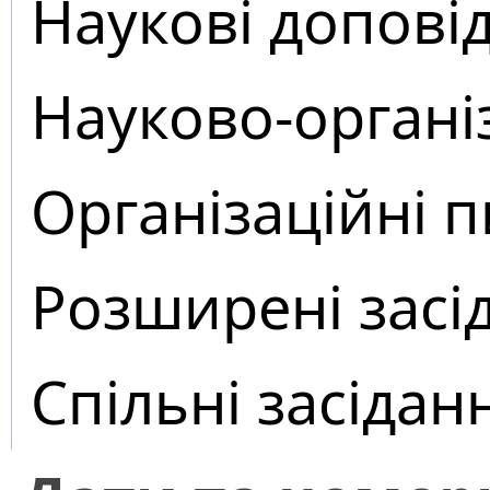
Наукові доповід
Науково-органі
Організаційні 
Розширені засі
Спільні засідан