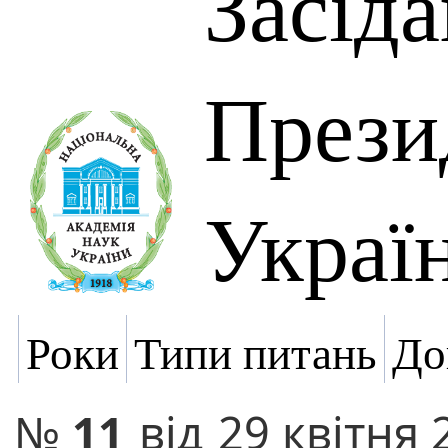
Засід
Прези
Украї
Роки
Типи питань
До
№
11
від
29 квітня 