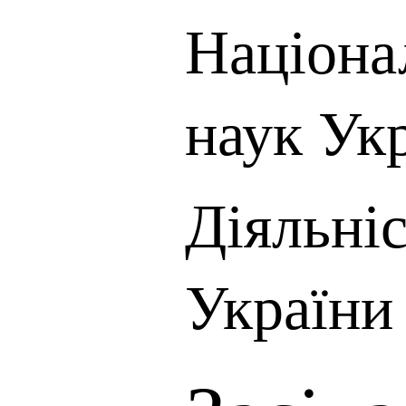
Націона
наук Ук
Діяльні
України