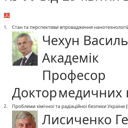
1.
Стан та перспективи впровадження нанотехнологій 
Чехун Васил
Академік
Професор
Доктор
медичних 
2.
Проблеми хімічної та радіаційної безпеки України
(
Лисиченко Ге