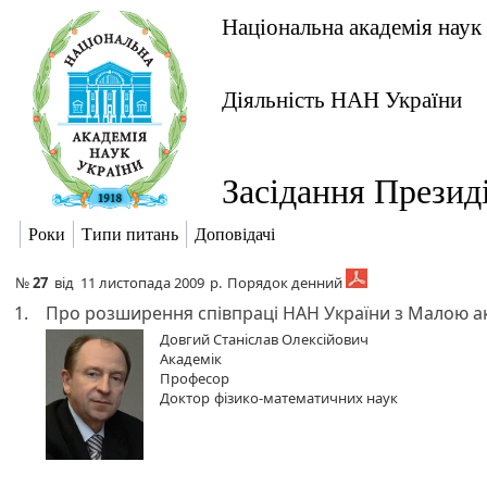
Національна академія наук
Діяльність НАН України
Засідання Презид
Роки
Типи питань
Доповідачі
№
27
від
11 листопада 2009
р.
Порядок денний
1.
Про розширення співпраці НАН України з Малою ак
Довгий Станіслав Олексійович
Академік
Професор
Доктор
фізико-математичних наук