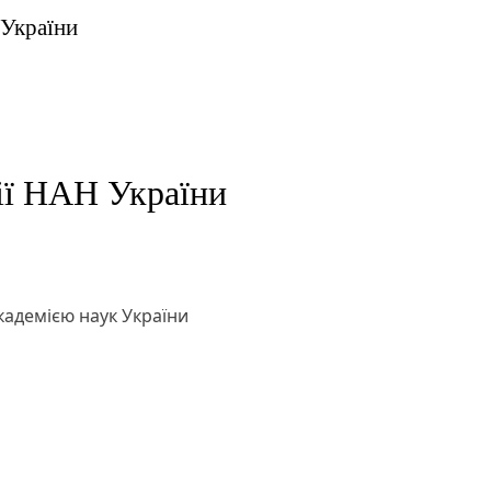
 України
ії НАН України
адемією наук України