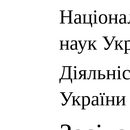
Націона
наук Ук
Діяльні
України