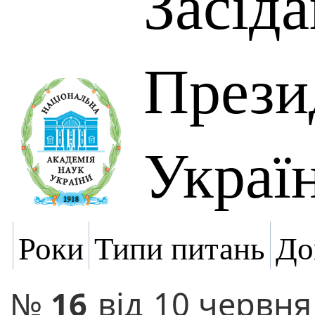
Засід
Прези
Украї
Роки
Типи питань
До
№
16
від
10 червня