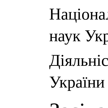
Націона
наук Ук
Діяльні
України