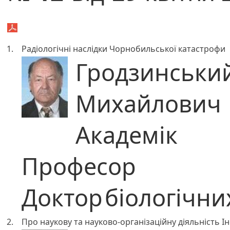
1.
Радіологічні наслідки Чорнобильської катастрофи
Гродзинськи
Михайлович
Академік
Професор
Доктор
біологічни
2.
Про наукову та науково-організаційну діяльність 