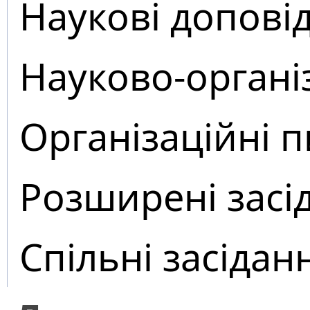
Наукові доповід
Науково-органі
Організаційні 
Розширені засі
Спільні засідан