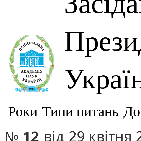
Засід
Прези
Украї
Роки
Типи питань
До
№
12
від
29 квітня 