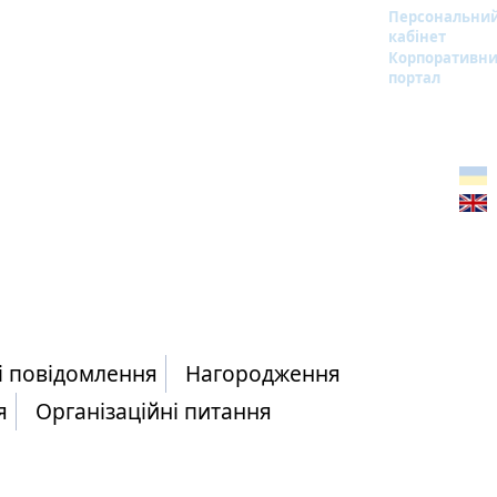
Персональни
кабінет
Корпоративн
портал
і повідомлення
Нагородження
я
Організаційні питання