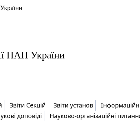
 України
ії НАН України
й
Звіти Секцій
Звіти установ
Інформаційн
укові доповіді
Науково-організаційні питанн