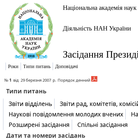
Національна академія наук
Діяльність НАН України
Засідання Презид
Роки
Типи питань
Доповідачі
№
1
від
29 березня 2007
р.
Порядок денний
​Типи питань
Звіти відділень
Звіти рад, комітетів, комісі
Наукові повідомлення молодих вчених
На
Розширені засідання
Спільні засідання
Дати та номери засідань