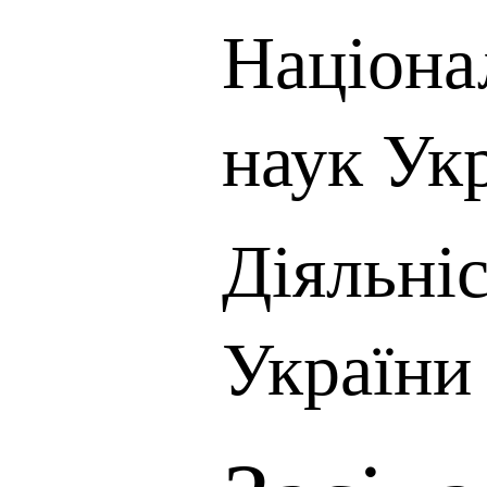
Націона
наук Ук
Діяльні
України