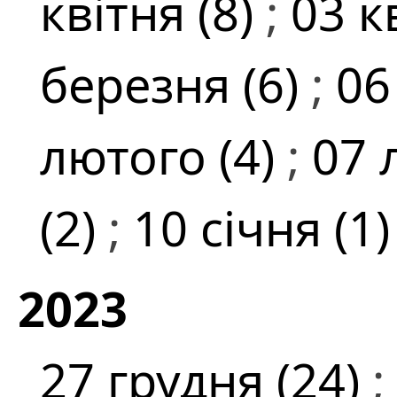
квітня (8)
;
03 к
березня (6)
;
06
лютого (4)
;
07 
(2)
;
10 січня (1
2023
27 грудня (24)
;