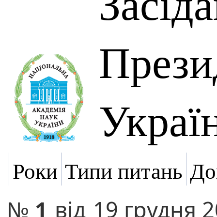
Засід
Прези
Украї
Роки
Типи питань
До
№
1
від
19 грудня 