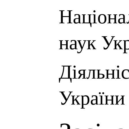
Націона
наук Ук
Діяльні
України