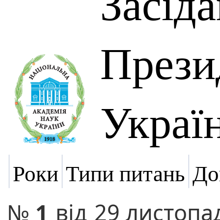
Засід
Прези
Украї
Роки
Типи питань
До
№
1
від
29 листопа