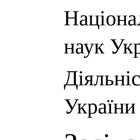
Націона
наук Ук
Діяльні
України