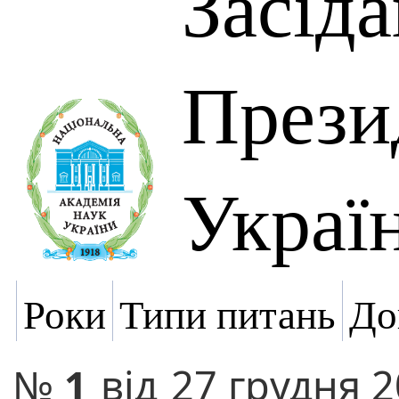
Засід
Прези
Украї
Роки
Типи питань
До
№
1
від
27 грудня 