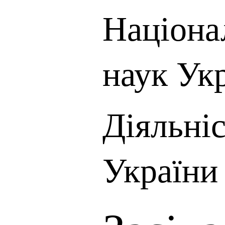
Націона
наук Ук
Діяльні
України