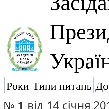
Засід
Прези
Украї
Роки
Типи питань
До
№
1
від
14 січня 20