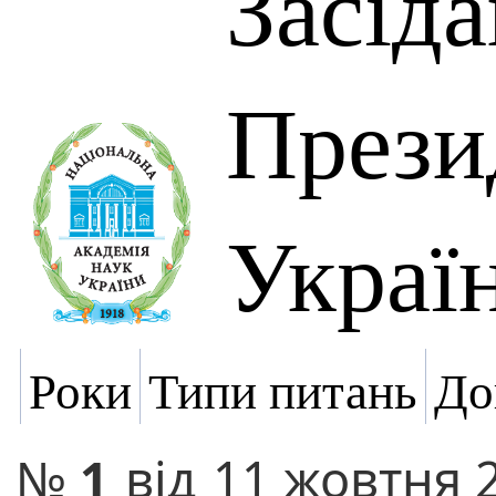
Засід
Прези
Украї
Роки
Типи питань
До
№
1
від
11 жовтня 