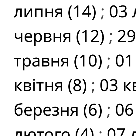
липня (14)
;
03 
червня (12)
;
29
травня (10)
;
01
квітня (8)
;
03 к
березня (6)
;
06
лютого (4)
;
07 