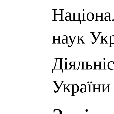
Націона
наук Ук
Діяльні
України