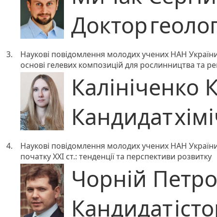
Доктор
геоло
3.
Наукові повідомлення молодих учених НАН України
основі гелевих композицій для рослинництва та ре
Калініченко 
Кандидат
хім
4.
Наукові повідомлення молодих учених НАН України. 
початку ХХІ ст.: тенденції та перспективи розвитку
Чорній Петро
Кандидат
іст