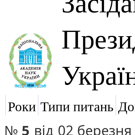
Засід
Прези
Украї
Роки
Типи питань
До
№
5
від
02 березня