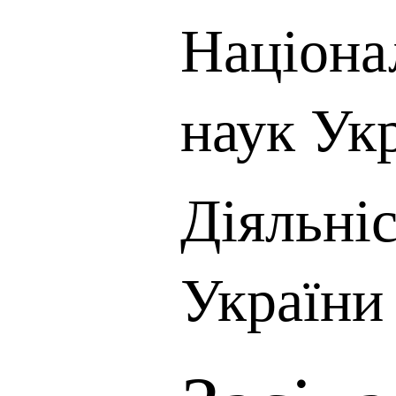
Націона
наук Ук
Діяльні
України