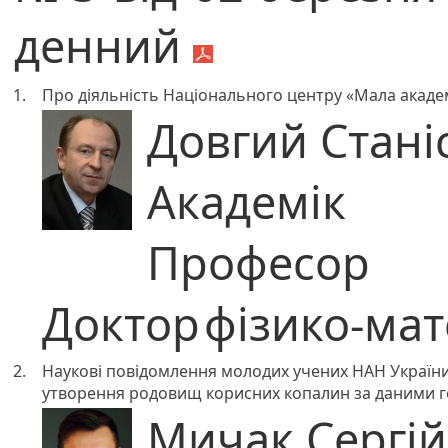
денний
1.
Про діяльність Національного центру «Мала академ
Довгий Стані
Академік
Професор
Доктор
фізико-ма
2.
Наукові повідомлення молодих учених НАН України
утворення родовищ корисних копалин за даними г
Мичак Сергі