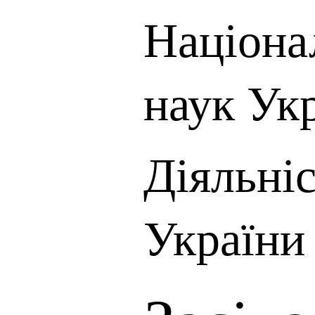
Націона
наук Ук
Діяльні
України