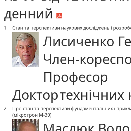
денний
1.
Стан та перспективи наукових досліджень і розроб
Лисиченко Ге
Член-коресп
Професор
Доктор
технічних 
2.
Про стан та перспективи фундаментальних і прикл
(мікротрон М-30)
Маслюк Воло