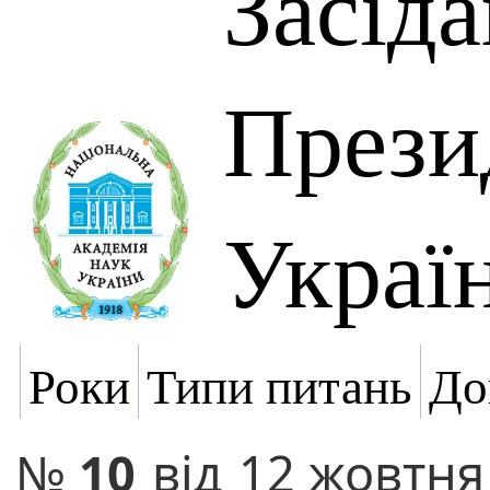
Засід
Прези
Украї
Роки
Типи питань
До
№
10
від
12 жовтня