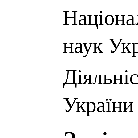
Націона
наук Ук
Діяльні
України