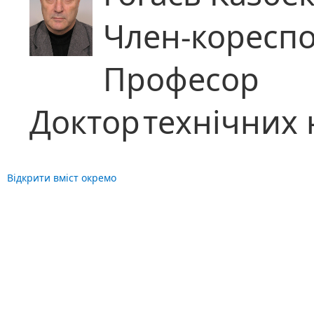
Член-коресп
Професор
Доктор
технічних 
Відкрити вміст окремо