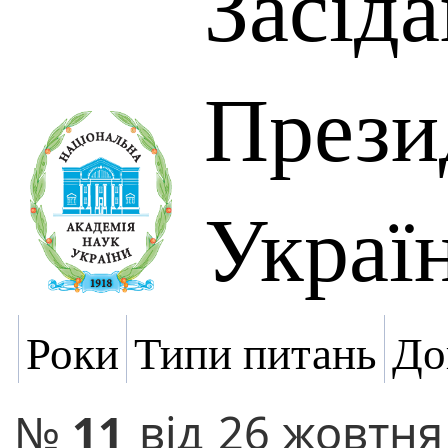
Засід
Прези
Украї
Роки
Типи питань
До
№
11
від
26 жовтня