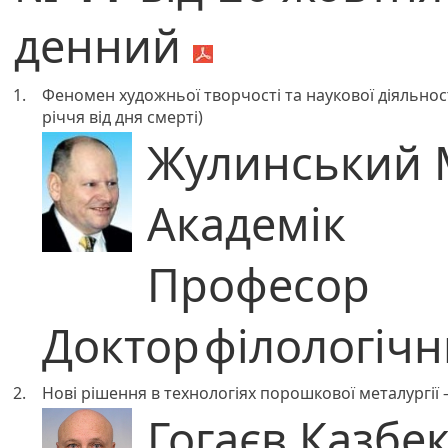
денний
1.
Феномен художньої творчості та наукової діяльност
річчя від дня смерті)
Жулинський 
Академік
Професор
Доктор
філологічн
2.
Нові рішення в технологіях порошкової металургії 
Гогаєв Казбе