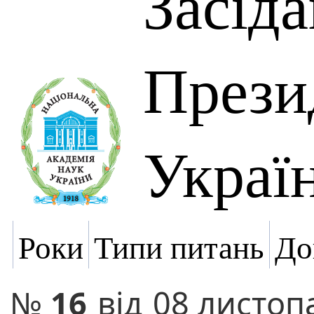
Засід
Прези
Украї
Роки
Типи питань
До
№
16
від
08 листоп