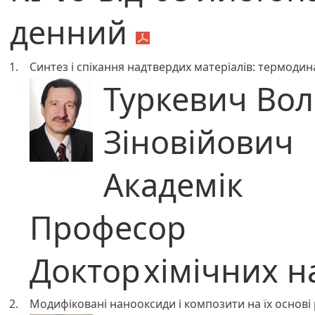
денний
1.
Синтез і спікання надтвердих матеріалів: термодин
Туркевич Во
Зіновійович
Академік
Професор
Доктор
хімічних н
2.
Модифіковані нанооксиди і композити на їх основ