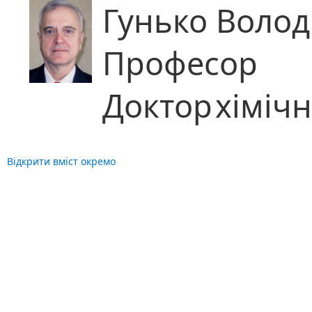
Гунько Воло
Професор
Доктор
хіміч
Відкрити вміст окремо