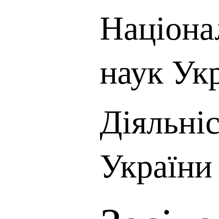
Націона
наук Ук
Діяльні
України