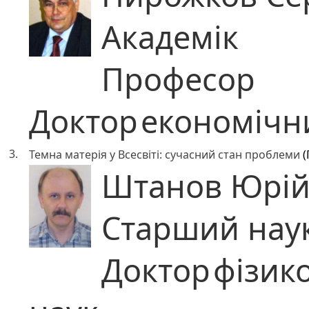
Академік
Професор
Доктор
економічн
3.
Темна матерія у Всесвіті: сучасний стан проблеми
(
Штанов Юрій
Старший наук
Доктор
фізик