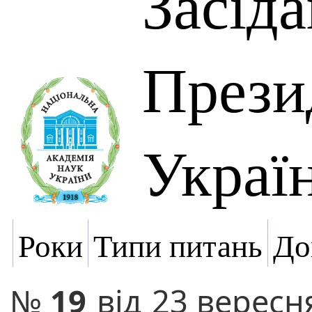
Засід
Прези
Украї
Роки
Типи питань
До
№
19
від
23 вересн