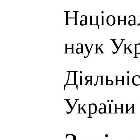
Націона
наук Ук
Діяльні
України