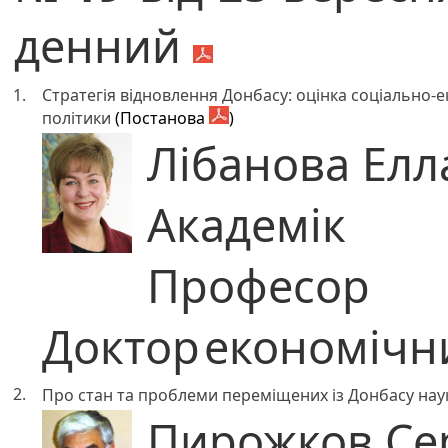
денний
1.
Стратегія відновлення Донбасу: оцінка соціально-
політики
(Постанова
)
Лібанова Елл
Академік
Професор
Доктор
економічн
2.
Про стан та проблеми переміщених із Донбасу нау
Пирожков Сер