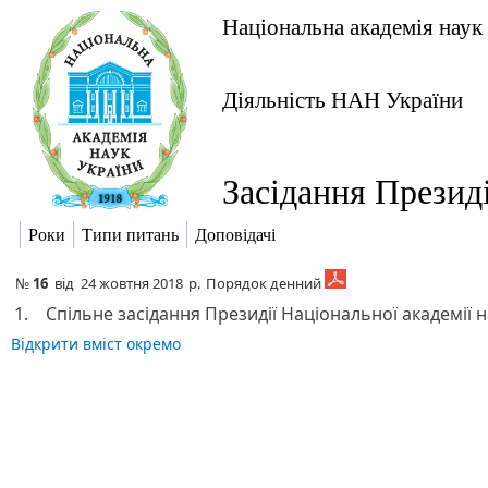
Національна академія наук
Діяльність НАН України
Засідання Презид
Роки
Типи питань
Доповідачі
№
16
від
24 жовтня 2018
р.
Порядок денний
1.
Спільне засідання Президії Національної академії на
Відкрити вміст окремо