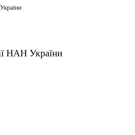
 України
ії НАН України