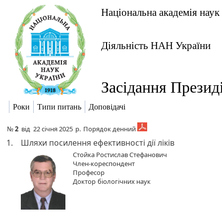
Національна академія наук
Діяльність НАН України
Засідання Презид
Роки
Типи питань
Доповідачі
№
2
від
22 січня 2025
р.
Порядок денний
1.
Шляхи посилення ефективності дії ліків
Стойка Ростислав Стефанович
Член-кореспондент
Професор
Доктор
біологічних наук