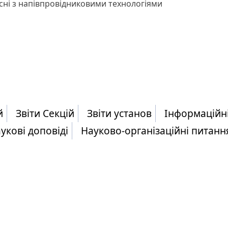
сні з напівпровідниковими технологіями
й
Звіти Секцій
Звіти установ
Інформаційн
укові доповіді
Науково-організаційні питанн