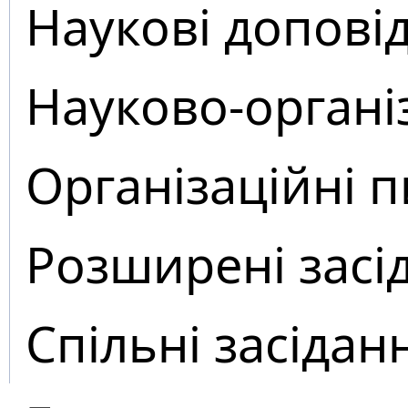
Наукові доповід
Науково-органі
Організаційні 
Розширені засі
Спільні засідан