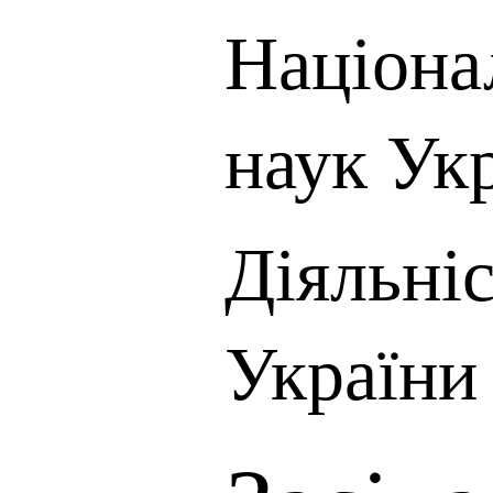
Націона
наук Ук
Діяльні
України