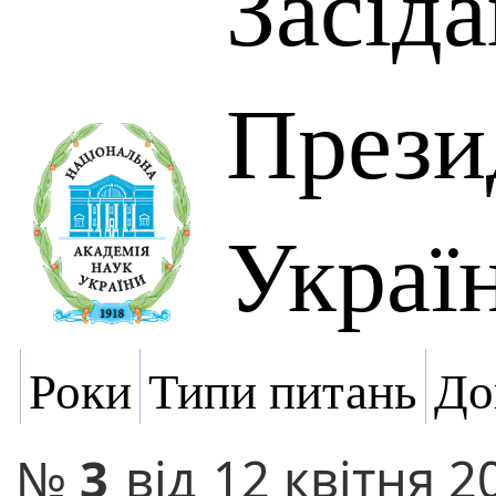
Засід
Прези
Украї
Роки
Типи питань
До
№
3
від
12 квітня 2