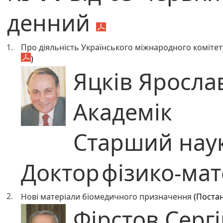
денний
1.
Про діяльність Українського міжнародного комітету
)
Яцків Яросла
Академік
Старший наук
Доктор
фізико-ма
2.
Нові матеріали біомедичного призначення
(Поста
Фірстов Серг