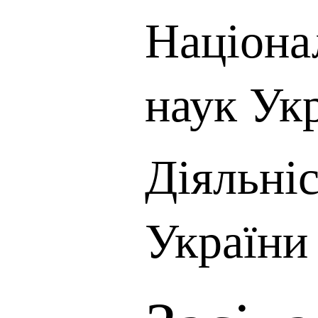
Націона
наук Ук
Діяльні
України