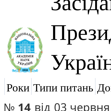
Засід
Прези
Украї
Роки
Типи питань
До
№
14
від
03 червня