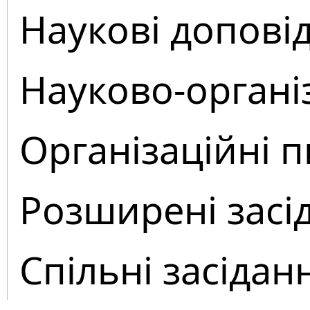
Наукові доповід
Науково-органі
Організаційні 
Розширені засі
Спільні засідан