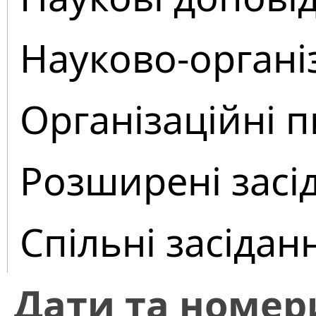
Науково-органі
Організаційні 
Розширені засі
Спільні засідан
Дати та номер