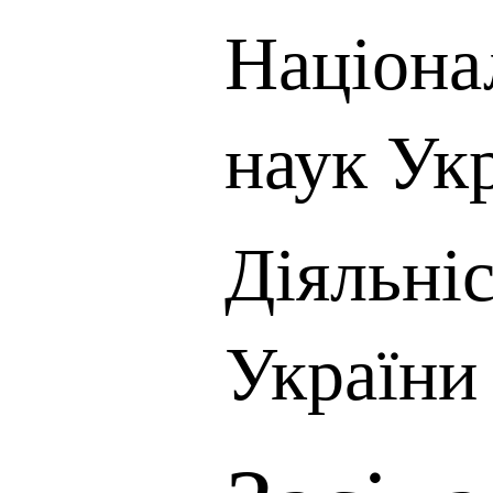
Націона
наук Ук
Діяльні
України