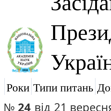
Засід
Прези
Украї
Роки
Типи питань
До
№
24
від
21 вересн