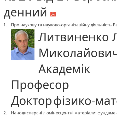
денний
1.
Про наукову та науково-організаційну діяльність 
Литвиненко 
Миколайови
Академік
Професор
Доктор
фізико-ма
2.
Нанодисперсні люмінесцентні матеріали: фундамента