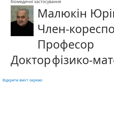
біомедичні застосування
Малюкін Юрі
Член-коресп
Професор
Доктор
фізико-ма
Відкрити вміст окремо