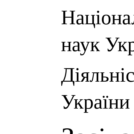
Націона
наук Ук
Діяльні
України