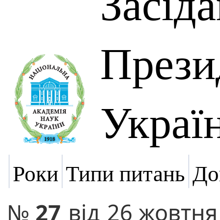
Засід
Прези
Украї
Роки
Типи питань
До
№
27
від
26 жовтня