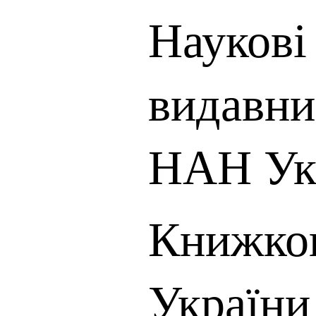
Наукові 
видавни
НАН Ук
Книжков
України