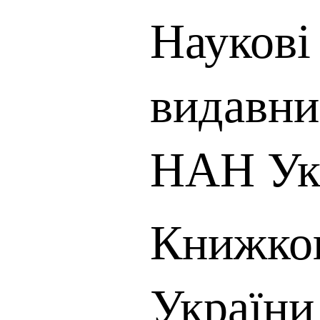
Наукові 
видавни
НАН Ук
Книжков
України