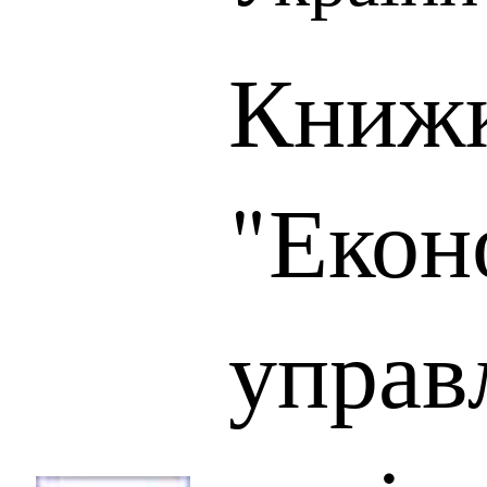
Книжк
"Екон
управ