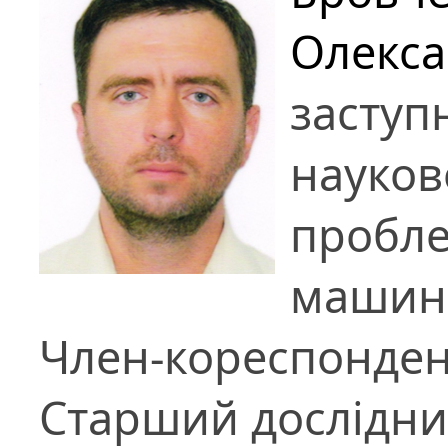
Олекс
заступ
науков
пробл
машин 
Член-кореспонден
Старший дослідни