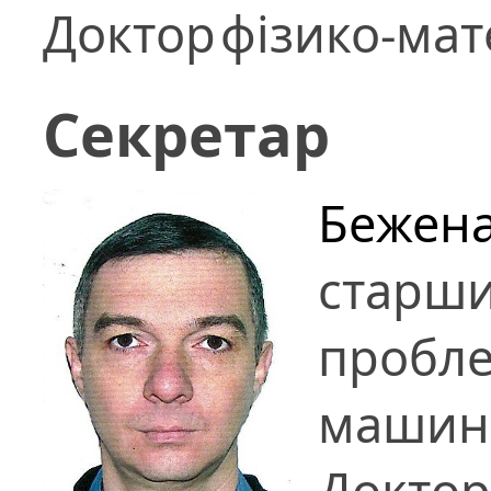
Доктор
фізико-ма
Секретар
Бежена
старши
пробл
машин 
Доктор