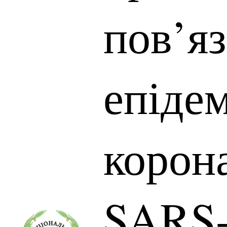
пов’яз
епіде
корон
SARS-