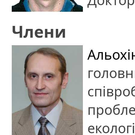
Члени
Альохі
головн
співро
пробле
еколог