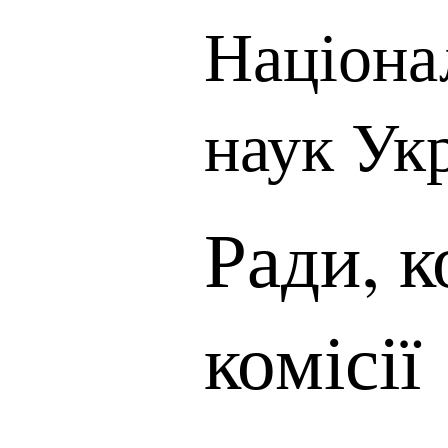
Націона
наук Ук
Ради, к
комісії