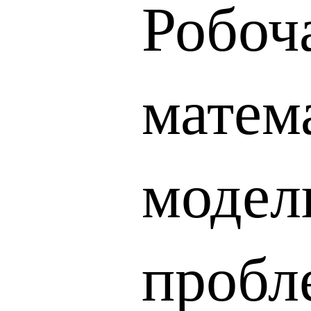
Робоча
матем
модел
пробл