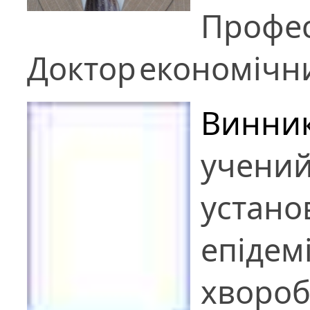
Профе
Доктор
економічн
Винник
учений
устано
епідемі
хворо