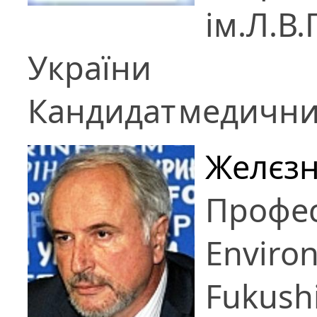
ім.Л.В
України
Кандидат
медични
Желєзн
Професо
Environ
Fukushi