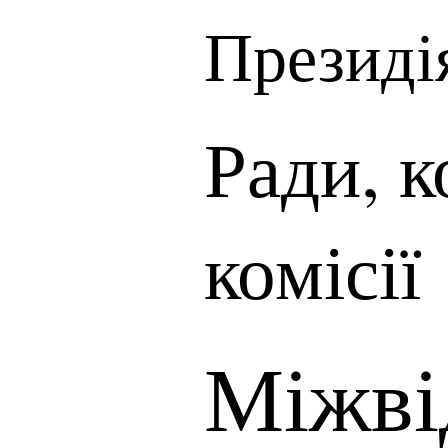
Президі
Ради, к
комісії
Міжві