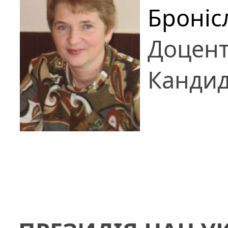
Броніс
Доцен
Кандид