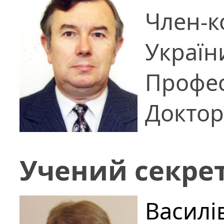
Член-к
Україн
Профе
Доктор
Учений секре
Василі