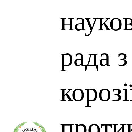
науко
рада 
корозії
проти