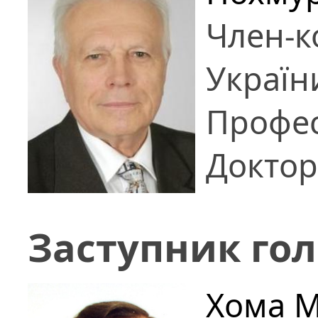
Член-к
Україн
Профе
Доктор
Заступник го
Хома М