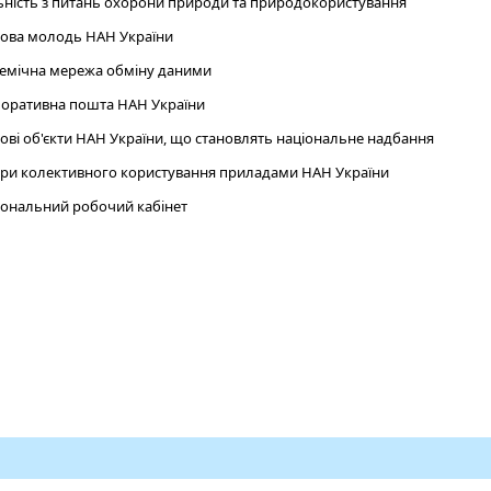
ьність з питань охорони природи та природокористування
ова молодь НАН України
емічна мережа обміну даними
оративна пошта НАН України
ові об'єкти НАН України, що становлять національне надбання
ри колективного користування приладами НАН України
ональний робочий кабінет