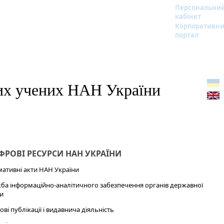
Персональни
кабінет
Корпоративн
портал
дих учених НАН України
РОВІ РЕСУРСИ НАН УКРАЇНИ
ативні акти НАН України
ба інформаційно-аналітичного забезпечення органів державної
и
ові публікації і видавнича діяльність