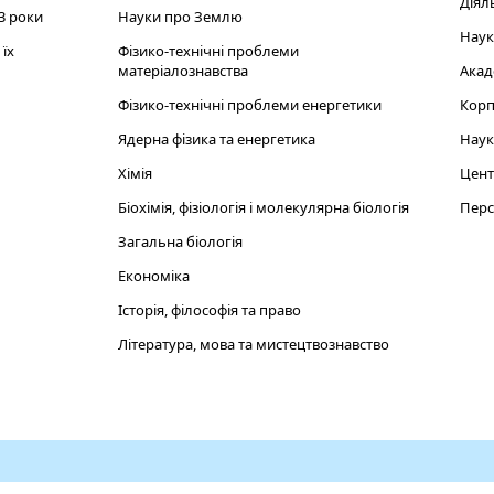
Діял
3 роки
Науки про Землю
Наук
їх
Фізико-технічні проблеми
матеріалознавства
Акад
Фізико-технічні проблеми енергетики
Корп
Ядерна фізика та енергетика
Наук
Хімія
Цент
Біохімія, фізіологія і молекулярна біологія
Перс
Загальна біологія
Економіка
Історія, філософія та право
Література, мова та мистецтвознавство