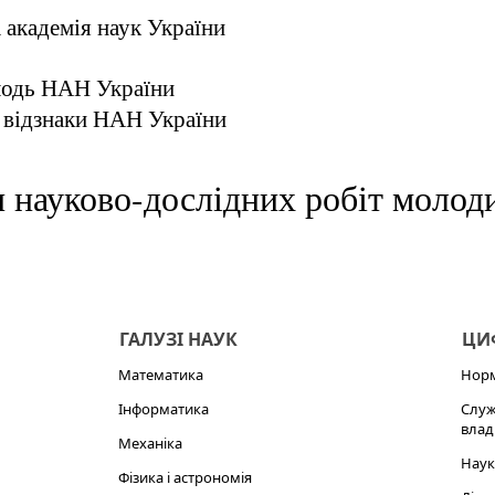
 академія наук України
лодь НАН України
 відзнаки НАН України
 науково-дослідних робіт моло
ГАЛУЗІ НАУК
ЦИФ
Математика
Норм
Інформатика
Служ
влад
Механіка
Наук
Фізика і астрономія