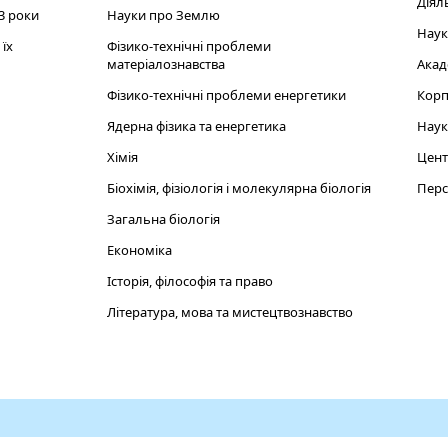
Діял
3 роки
Науки про Землю
Наук
їх
Фізико-технічні проблеми
матеріалознавства
Акад
Фізико-технічні проблеми енергетики
Корп
Ядерна фізика та енергетика
Наук
Хімія
Цент
Біохімія, фізіологія і молекулярна біологія
Перс
Загальна біологія
Економіка
Історія, філософія та право
Література, мова та мистецтвознавство