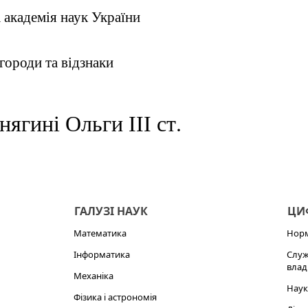
 академія наук України
городи та відзнаки
нягині Ольги ІІІ ст.
ГАЛУЗІ НАУК
ЦИФ
Математика
Норм
Інформатика
Служ
влад
Механіка
Наук
Фізика і астрономія