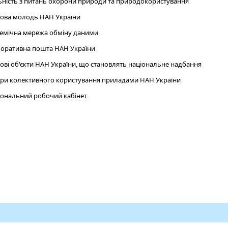
ьність з питань охорони природи та природокористування
ова молодь НАН України
емічна мережа обміну даними
оративна пошта НАН України
ові об'єкти НАН України, що становлять національне надбання
ри колективного користування приладами НАН України
ональний робочий кабінет