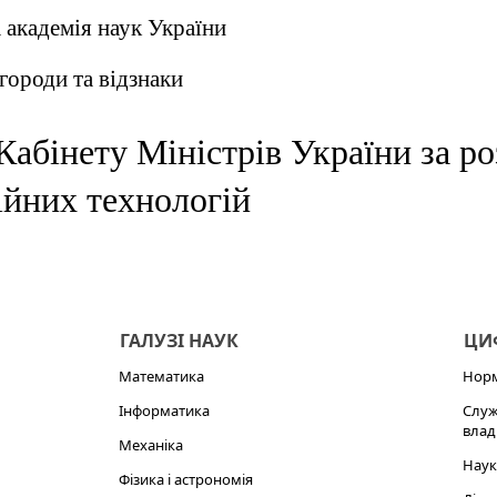
 академія наук України
городи та відзнаки
Кабінету Міністрів України за р
ійних технологій
ГАЛУЗІ НАУК
ЦИФ
Математика
Норм
Інформатика
Служ
влад
Механіка
Наук
Фізика і астрономія