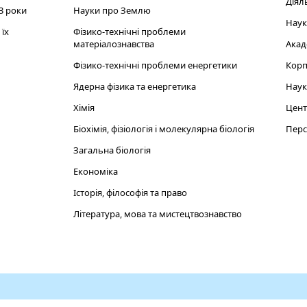
Діял
3 роки
Науки про Землю
Наук
їх
Фізико-технічні проблеми
матеріалознавства
Акад
Фізико-технічні проблеми енергетики
Корп
Ядерна фізика та енергетика
Наук
Хімія
Цент
Біохімія, фізіологія і молекулярна біологія
Перс
Загальна біологія
Економіка
Історія, філософія та право
Література, мова та мистецтвознавство