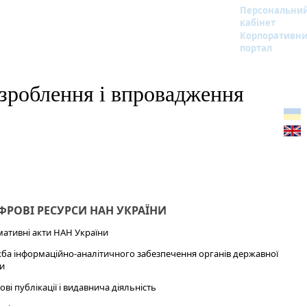
Персональни
кабінет
Корпоративн
портал
озроблення і впровадження
РОВІ РЕСУРСИ НАН УКРАЇНИ
ативні акти НАН України
ба інформаційно-аналітичного забезпечення органів державної
и
ові публікації і видавнича діяльність