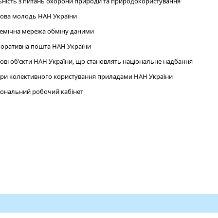
ьність з питань охорони природи та природокористування
ова молодь НАН України
емічна мережа обміну даними
оративна пошта НАН України
ові об'єкти НАН України, що становлять національне надбання
ри колективного користування приладами НАН України
ональний робочий кабінет