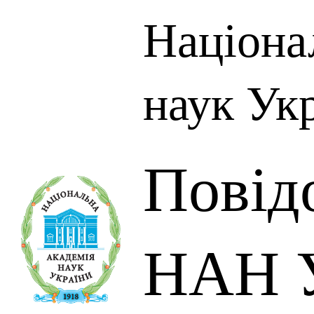
Націона
наук Ук
Повід
НАН У