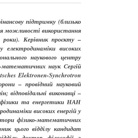
інансову підтримку (близько
ння можливості використання
 роки). Керівник проєкту –
лу електродинаміки високих
онального наукового центру
-математичних наук Сергій
ches Elektronen-Synchrotron
орони – провідний науковий
н; відповідальні виконавці –
ї фізики та енергетики НАН
родинаміки високих енергій у
октори фізико-математичних
ник цього відділу кандидат
ідділу доктор філософії з