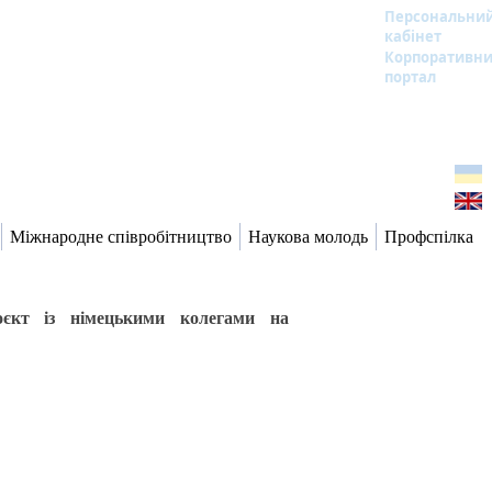
Персональни
кабінет
Корпоративн
портал
Міжнародне співробітництво
Наукова молодь
Профспілка
оєкт із німецькими колегами на