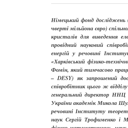
Німецький фонд досліджень (
чверті мільйона євро) спіль
кристалів для виведення ел
провідний науковий співроб
енергій у речовині Інститу
«Харківський фізико-техні
Фомін, який тимчасово працю
– DESY) як запрошений досл
співробітник цього ж відділ
генеральний директор ННЦ 
України академік Микола Шуль
речовині Інституту теорет
наук Сергій Трофименко і М
фізико-математичних наук 