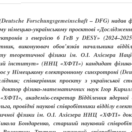
Deutsche Forschungsgemeinschaft – DFG) надав ф
ному німецько-українському проєктові «Дослідже
ектронів з енергією 6 ГеВ у DESY» (2024–2025
ітник, виконуювач обов’язків начальника відді
ту теоретичної фізики ім. О.І. Ахієзера Наці
чний інститут» (ННЦ «ХФТІ») кандидат фізико
є у Німецькому електронному синхротроні (Deuts
ідник; співкерівник проєкту з української ст
у доктор фізико-математичних наук Ігор Кириллі
«ХФТІ», академік-секретар Відділення ядерно
га, провідні наукові співробітники відділу елект
ичної фізики ім. О.І. Ахієзера ННЦ «ХФТІ» д
икола Бондаренко, старший науковий співробіт
Валентин Трутень, науковий співробітник в