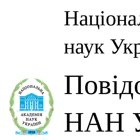
Націона
наук Ук
Повід
НАН У