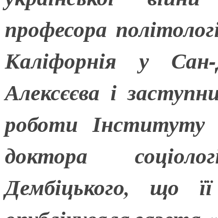
професора політолог
Каліфорнія у Сан
Алексєєва і заступн
роботи Інституту 
доктора соціоло
Дембіцького, що ї