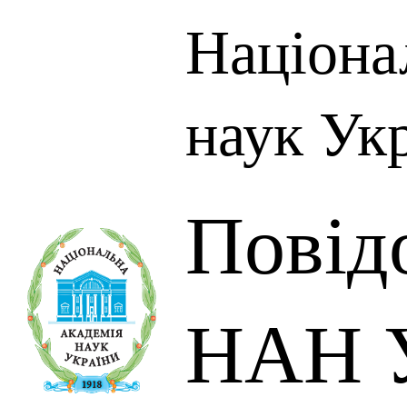
Націона
наук Ук
Повід
НАН У