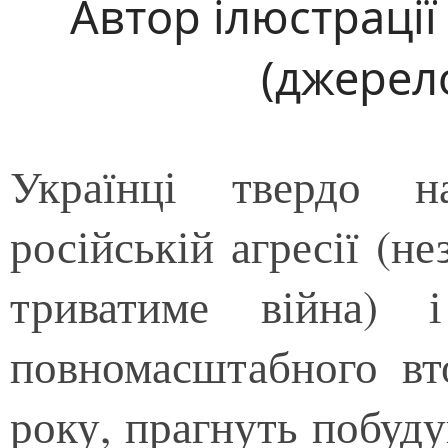
Автор ілюстраці
(джерело
Українці твердо н
російській агресії (не
триватиме війна)
повномасштабного вт
року, прагнуть побуд