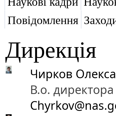
Наукові кадри
Науко
Повідомлення
Заход
Дирекція
Чирков Олекс
В.о. директора
Chyrkov@nas.g