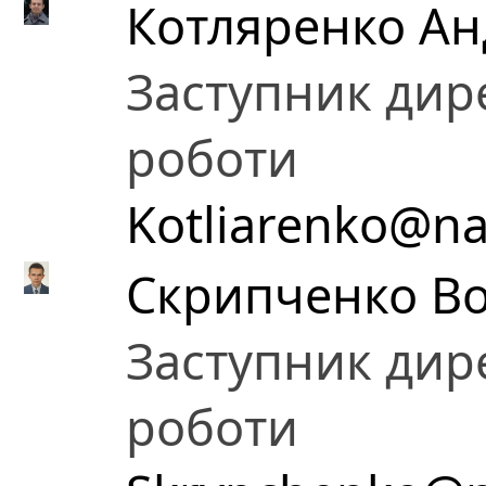
Котляренко Ан
Заступник дире
роботи
Kotliarenko@na
Скрипченко В
Заступник дире
роботи