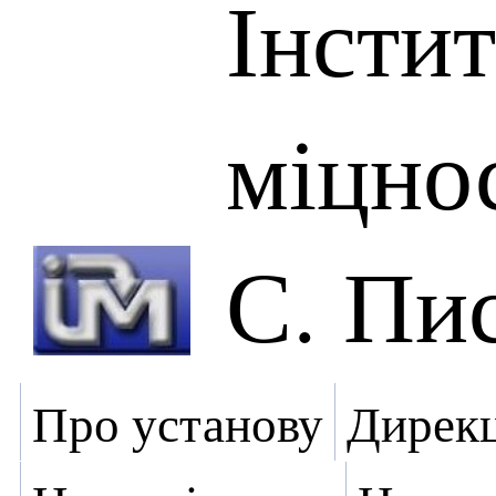
Інсти
міцнос
С. Пи
Про установу
Дирекц