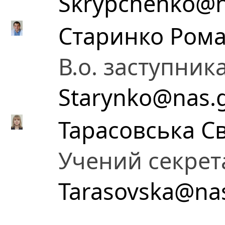
Skrypchenko@n
Старинко Рома
В.о. заступник
Starynko@nas.
Тарасовська С
Учений секрет
Tarasovska@nas