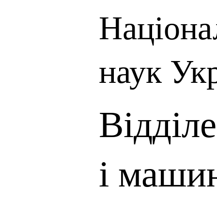
Націона
наук Ук
Відділ
і маши