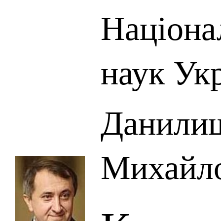
Націона
наук Ук
Данили
Михайл