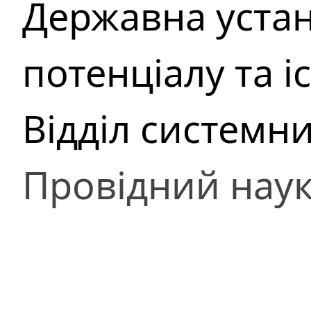
Державна устан
потенціалу та і
Вiддiл системн
Провідний наук