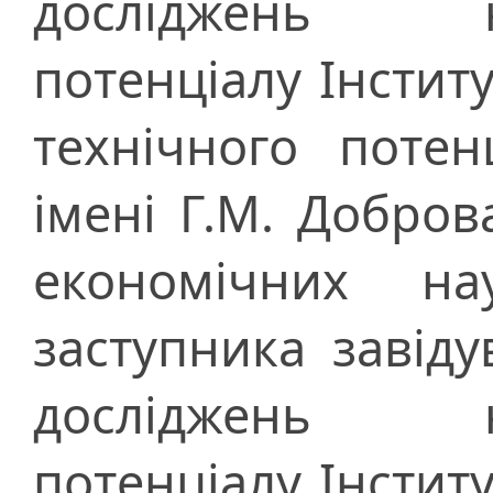
досліджень нау
потенціалу Інстит
технічного потен
імені Г.М. Добро
економічних н
заступника завіду
досліджень нау
потенціалу Інстит