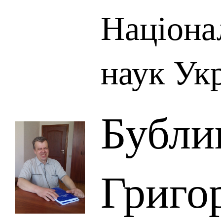
Націона
наук Ук
Бубли
Григо