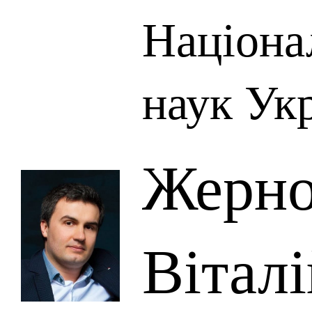
Націона
наук Ук
Жерно
Вітал