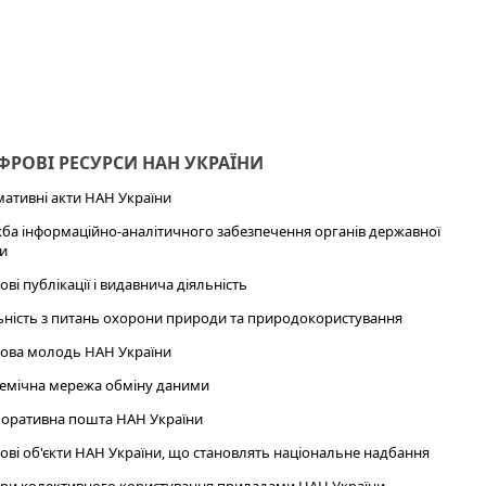
РОВІ РЕСУРСИ НАН УКРАЇНИ
ативні акти НАН України
ба інформаційно-аналітичного забезпечення органів державної
и
ові публікації і видавнича діяльність
ьність з питань охорони природи та природокористування
ова молодь НАН України
емічна мережа обміну даними
оративна пошта НАН України
ові об'єкти НАН України, що становлять національне надбання