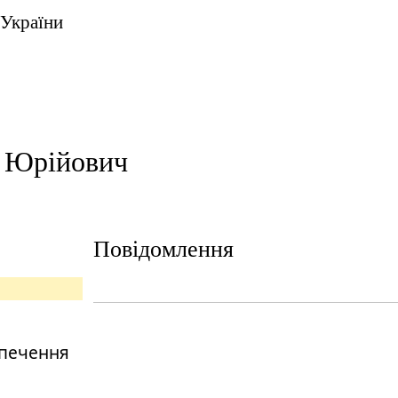
 України
н Юрійович
Повідомлення
зпечення