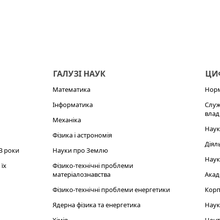
ГАЛУЗІ НАУК
ЦИФ
Математика
Норм
Інформатика
Служ
влад
Механіка
Наук
Фізика і астрономія
Діял
3 роки
Науки про Землю
Наук
їх
Фізико-технічні проблеми
матеріалознавства
Акад
Фізико-технічні проблеми енергетики
Корп
Ядерна фізика та енергетика
Наук