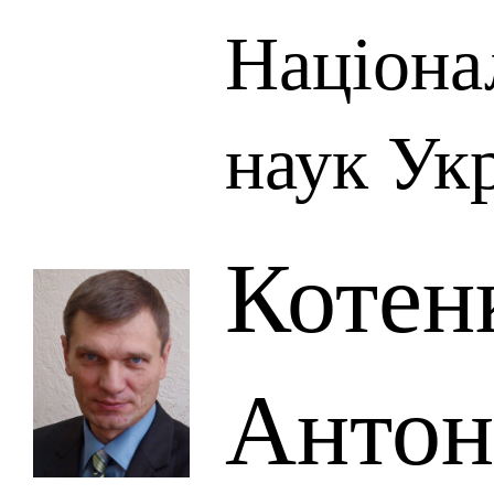
Націона
наук Ук
Котен
Антон