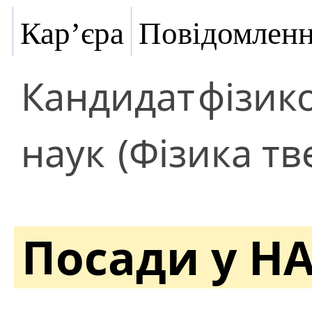
Кар’єра
Повідомлен
Кандидат
фізик
наук
(Фізика тв
Посади у Н