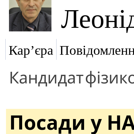
Леоні
Кар’єра
Повідомлен
Кандидат
фізик
Посади у Н