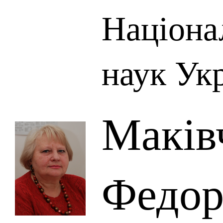
Націона
наук Ук
Маків
Федор