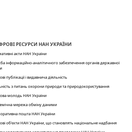
РОВІ РЕСУРСИ НАН УКРАЇНИ
ативні акти НАН України
ба інформаційно-аналітичного забезпечення органів державної
и
ові публікації і видавнича діяльність
ьність з питань охорони природи та природокористування
ова молодь НАН України
емічна мережа обміну даними
оративна пошта НАН України
ові об'єкти НАН України, що становлять національне надбання