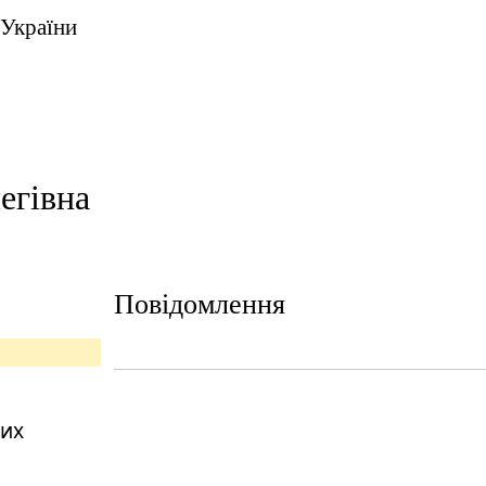
 України
егівна
Повідомлення
них