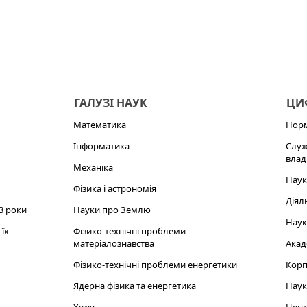
ГАЛУЗІ НАУК
ЦИФ
Математика
Норм
Інформатика
Служ
влад
Механіка
Наук
Фізика і астрономія
Діял
3 роки
Науки про Землю
Наук
їх
Фізико-технічні проблеми
матеріалознавства
Акад
Фізико-технічні проблеми енергетики
Корп
Ядерна фізика та енергетика
Наук