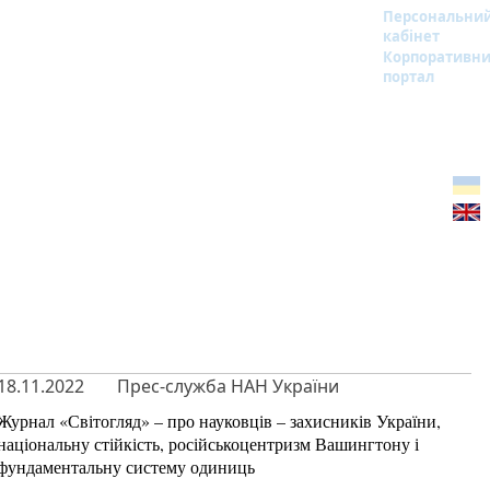
Персональни
кабінет
Корпоративн
портал
18.11.2022
Прес-служба НАН України
Журнал «Світогляд» – про науковців – захисників України,
національну стійкість, російськоцентризм Вашингтону і
фундаментальну систему одиниць