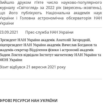
Вийшло друком п’яте число науково-популярного
журналу «Світогляд» за 2022 рік (вересень–жовтень),
що його публікують Національна академія наук
України і Головна астрономічна обсерваторія НАН
України
23.09.2021
Прес-служба НАН України
Президент НАН України академік Анатолій Загородній,
віцепрезидент НАН України академік Вячеслав Богданов та
академік-секретар Відділення фізики і астрономії академік
Вадим Локтєв відвідали Інститут магнетизму НАН України та
МОН України
Візит відбувся 21 вересня 2021 року
РОВІ РЕСУРСИ НАН УКРАЇНИ