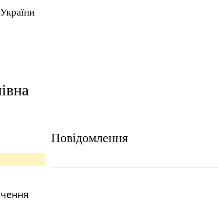
 України
нівна
Повідомлення
ечення