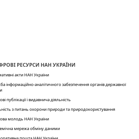
РОВІ РЕСУРСИ НАН УКРАЇНИ
ативні акти НАН України
ба інформаційно-аналітичного забезпечення органів державної
и
ові публікації і видавнича діяльність
ьність з питань охорони природи та природокористування
ова молодь НАН України
емічна мережа обміну даними
оративна пошта НАН України