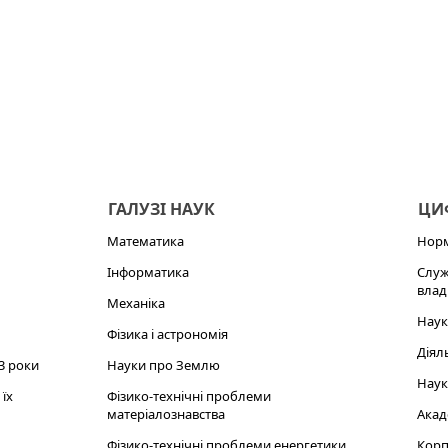
ГАЛУЗІ НАУК
ЦИФ
Математика
Норм
Інформатика
Служ
влад
Механіка
Наук
Фізика і астрономія
Діял
3 роки
Науки про Землю
Наук
їх
Фізико-технічні проблеми
матеріалознавства
Акад
Фізико-технічні проблеми енергетики
Корп