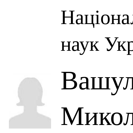
Націона
наук Ук
Вашул
Микол