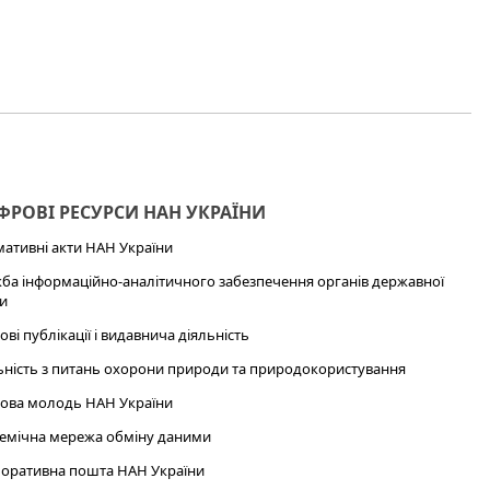
РОВІ РЕСУРСИ НАН УКРАЇНИ
ативні акти НАН України
ба інформаційно-аналітичного забезпечення органів державної
и
ові публікації і видавнича діяльність
ьність з питань охорони природи та природокористування
ова молодь НАН України
емічна мережа обміну даними
оративна пошта НАН України