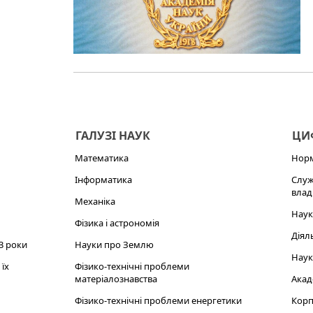
ГАЛУЗІ НАУК
ЦИФ
Математика
Норм
Інформатика
Служ
влад
Механіка
Наук
Фізика і астрономія
Діял
3 роки
Науки про Землю
Наук
їх
Фізико-технічні проблеми
матеріалознавства
Акад
Фізико-технічні проблеми енергетики
Корп